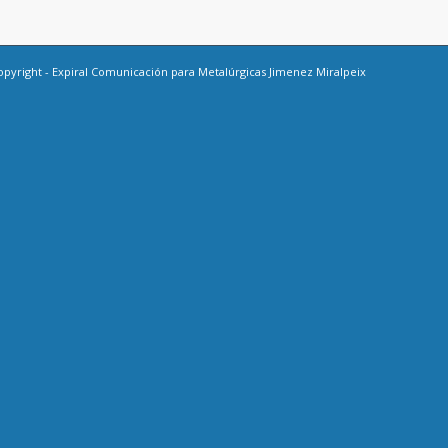
opyright -
Expiral Comunicación
para Metalúrgicas Jimenez Miralpeix