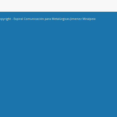
opyright -
Expiral Comunicación
para Metalúrgicas Jimenez Miralpeix