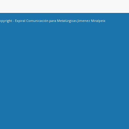
opyright -
Expiral Comunicación
para Metalúrgicas Jimenez Miralpeix