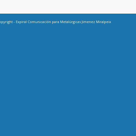
opyright -
Expiral Comunicación
para Metalúrgicas Jimenez Miralpeix