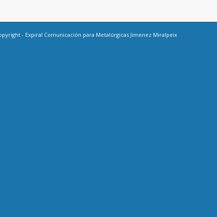
opyright -
Expiral Comunicación
para Metalúrgicas Jimenez Miralpeix