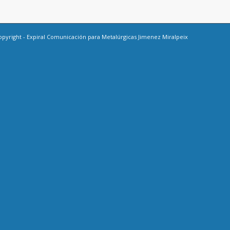
opyright -
Expiral Comunicación
para Metalúrgicas Jimenez Miralpeix