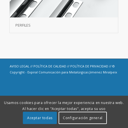
PERFILES
AVISO LEGAL
//
POLÍTICA DE CALIDAD
//
POLÍTICA DE PRIVACIDAD
// ©
Copyright -
Expiral Comunicación
para Metalúrgicas Jimenez Miralpeix
Usamos cookies para ofrecer la mejor experiencia en nuestra web.
Al hacer clic en "Aceptar todas", acepta su uso
Aceptar todas
Configuración general